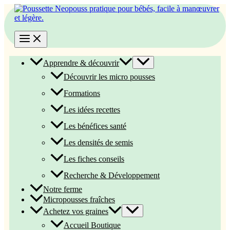
Aller
au
contenu
Apprendre & découvrir
Découvrir les micro pousses
Formations
Les idées recettes
Les bénéfices santé
Les densités de semis
Les fiches conseils
Recherche & Développement
Notre ferme
Micropousses fraîches
Achetez vos graines
Accueil Boutique