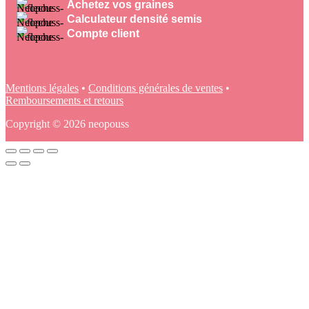
Achetez vos graines
Calculateur densité semis
Compte client
Mentions légales
•
Conditions générales de ventes
•
Remboursements et retours
Copyright © 2026 neopouss