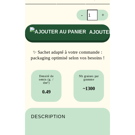
quantité
-
+
de
Graines
d'amarante
AJOUTER AU PANI
pourpre
✨ Sachet adapté à votre commande :
packaging optimisé selon vos besoins !
Densité de
Nb graines par
semis (g. /
gramme
dm²)
~1300
0.49
DESCRIPTION