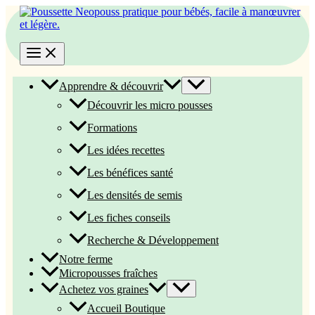
Aller
au
contenu
Apprendre & découvrir
Découvrir les micro pousses
Formations
Les idées recettes
Les bénéfices santé
Les densités de semis
Les fiches conseils
Recherche & Développement
Notre ferme
Micropousses fraîches
Achetez vos graines
Accueil Boutique