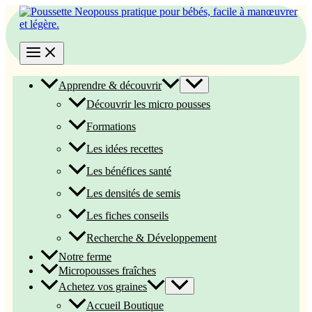
Aller
au
contenu
Apprendre & découvrir
Découvrir les micro pousses
Formations
Les idées recettes
Les bénéfices santé
Les densités de semis
Les fiches conseils
Recherche & Développement
Notre ferme
Micropousses fraîches
Achetez vos graines
Accueil Boutique