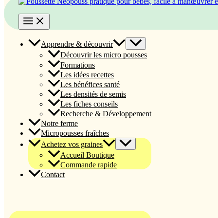
Apprendre & découvrir
Découvrir les micro pousses
Formations
Les idées recettes
Les bénéfices santé
Les densités de semis
Les fiches conseils
Recherche & Développement
Notre ferme
Micropousses fraîches
Achetez vos graines
Accueil Boutique
Commande rapide
Contact