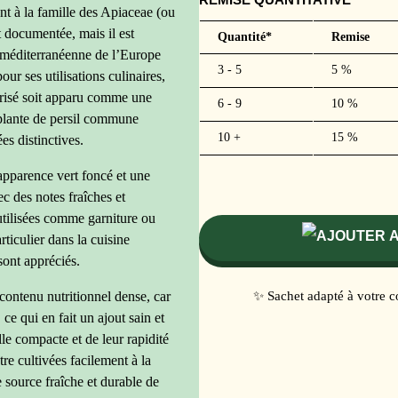
ent à la famille des Apiaceae (ou
t documentée, mais il est
Quantité*
Remise
n méditerranéenne de l’Europe
3 - 5
5 %
our ses utilisations culinaires,
 frisé soit apparu comme une
6 - 9
10 %
a plante de persil commune
10 +
15 %
es distinctives.
apparence vert foncé et une
ec des notes fraîches et
 utilisées comme garniture ou
rticulier dans la cuisine
 sont appréciés.
contenu nutritionnel dense, car
✨ Sachet adapté à votre 
ce qui en fait un ajout sain et
lle compacte et de leur rapidité
tre cultivées facilement à la
 source fraîche et durable de