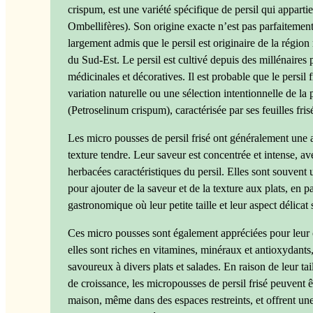
crispum, est une variété spécifique de persil qui apparti
Ombellifères). Son origine exacte n’est pas parfaitemen
largement admis que le persil est originaire de la régio
du Sud-Est. Le persil est cultivé depuis des millénaires p
médicinales et décoratives. Il est probable que le persil
variation naturelle ou une sélection intentionnelle de l
(Petroselinum crispum), caractérisée par ses feuilles frisé
Les micro pousses de persil frisé ont généralement une 
texture tendre. Leur saveur est concentrée et intense, av
herbacées caractéristiques du persil. Elles sont souvent
pour ajouter de la saveur et de la texture aux plats, en pa
gastronomique où leur petite taille et leur aspect délicat
Ces micro pousses sont également appréciées pour leur 
elles sont riches en vitamines, minéraux et antioxydants, 
savoureux à divers plats et salades. En raison de leur tai
de croissance, les micropousses de persil frisé peuvent ê
maison, même dans des espaces restreints, et offrent une