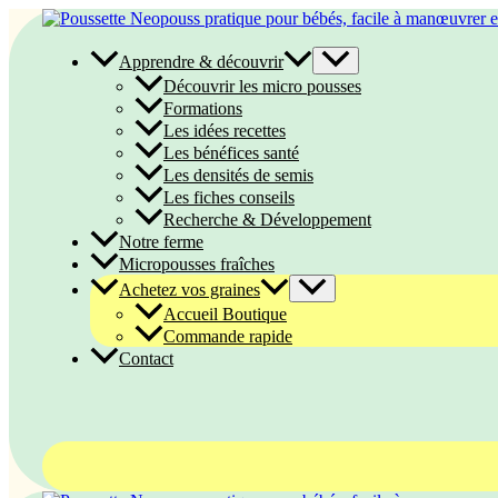
Aller
au
contenu
Apprendre & découvrir
Découvrir les micro pousses
Formations
Les idées recettes
Les bénéfices santé
Les densités de semis
Les fiches conseils
Recherche & Développement
Notre ferme
Micropousses fraîches
Achetez vos graines
Accueil Boutique
Commande rapide
Contact