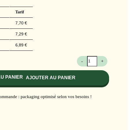
Tarif
7,70
€
7,29
€
6,89
€
quantité
-
+
de
Graines
de
AJOUTER AU PANIER
persil
frisé
commande : packaging optimisé selon vos besoins !