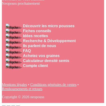
Neopouss prochainement
Découvrir les micro pousses
Fiches conseils
Idées recettes
Recherche & Développement
Ils parlent de nous
FAQ
Achetez vos graines
Calculateur densité semis
Compte client
Mentions légales
•
Conditions générales de ventes
•
Remboursements et retours
Copyright © 2026 neopouss