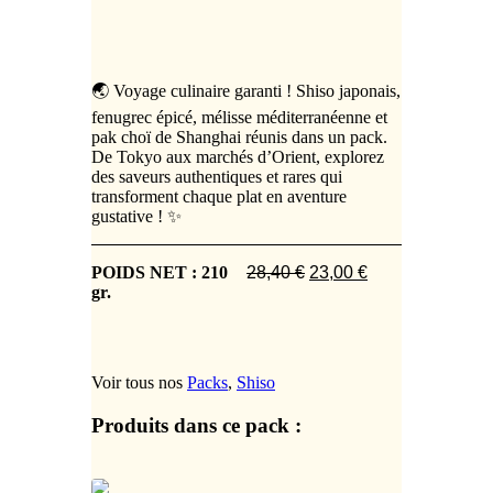
🌏 Voyage culinaire garanti ! Shiso japonais,
fenugrec épicé, mélisse méditerranéenne et
pak choï de Shanghai réunis dans un pack.
De Tokyo aux marchés d’Orient, explorez
des saveurs authentiques et rares qui
transforment chaque plat en aventure
gustative ! ✨
Le
Le
POIDS NET : 210
28,40
€
23,00
€
prix
prix
gr.
initial
actuel
était :
est :
28,40 €.
23,00 €.
Voir tous nos
Packs
,
Shiso
Produits dans ce pack :