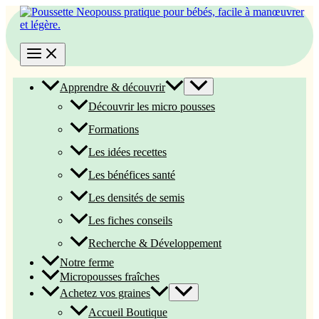
Aller
au
contenu
Apprendre & découvrir
Découvrir les micro pousses
Formations
Les idées recettes
Les bénéfices santé
Les densités de semis
Les fiches conseils
Recherche & Développement
Notre ferme
Micropousses fraîches
Achetez vos graines
Accueil Boutique