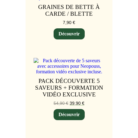
GRAINES DE BETTE À
CARDE / BLETTE
7,90
€
Découvrir
PACK DÉCOUVERTE 5
SAVEURS + FORMATION
VIDÉO EXCLUSIVE
Le
Le
54,90
€
39,90
€
prix
prix
initial
actuel
Découvrir
était :
est :
54,90 €.
39,90 €.