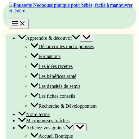
Aller
au
contenu
Apprendre & découvrir
Découvrir les micro pousses
Formations
Les idées recettes
Les bénéfices santé
Les densités de semis
Les fiches conseils
Recherche & Développement
Notre ferme
Micropousses fraîches
Achetez vos graines
Accueil Boutique