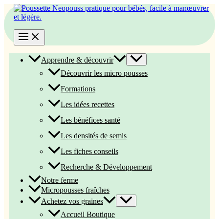
Aller
au
contenu
Apprendre & découvrir
Découvrir les micro pousses
Formations
Les idées recettes
Les bénéfices santé
Les densités de semis
Les fiches conseils
Recherche & Développement
Notre ferme
Micropousses fraîches
Achetez vos graines
Accueil Boutique