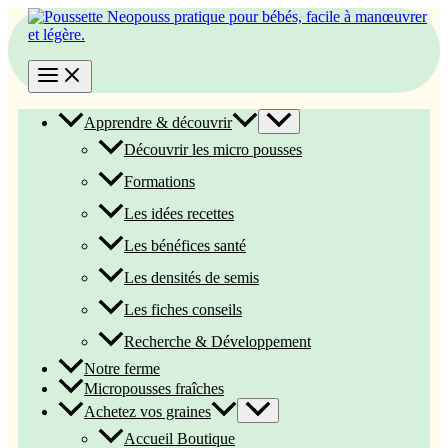
Aller
au
contenu
Apprendre & découvrir
Découvrir les micro pousses
Formations
Les idées recettes
Les bénéfices santé
Les densités de semis
Les fiches conseils
Recherche & Développement
Notre ferme
Micropousses fraîches
Achetez vos graines
Accueil Boutique