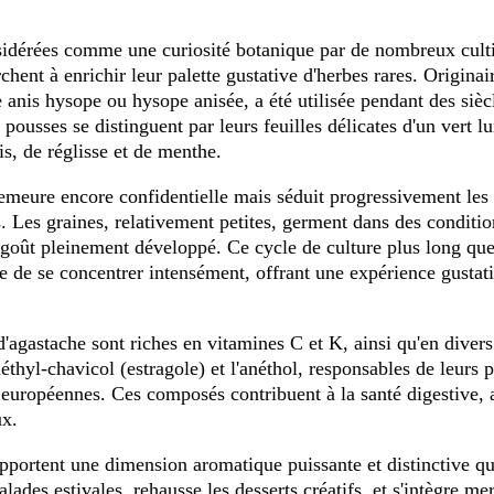
sidérées comme une curiosité botanique par de nombreux culti
ent à enrichir leur palette gustative d'herbes rares. Origina
anis hysope ou hysope anisée, a été utilisée pendant des siè
pousses se distinguent par leurs feuilles délicates d'un vert l
s, de réglisse et de menthe.
meure encore confidentielle mais séduit progressivement les c
. Les graines, relativement petites, germent dans des conditio
u goût pleinement développé. Ce cycle de culture plus long q
e de se concentrer intensément, offrant une expérience gustativ
 d'agastache sont riches en vitamines C et K, ainsi qu'en dive
yl-chavicol (estragole) et l'anéthol, responsables de leurs p
 européennes. Ces composés contribuent à la santé digestive,
ux.
pportent une dimension aromatique puissante et distinctive qui
ades estivales, rehausse les desserts créatifs, et s'intègre me