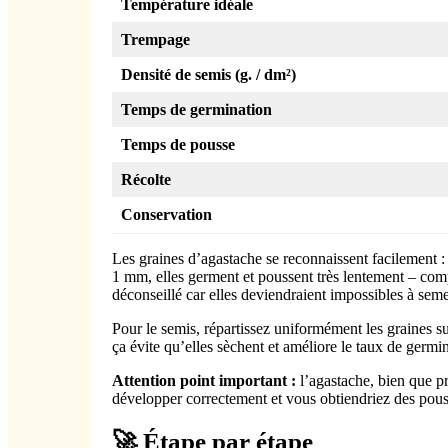
Température idéale
Trempage
Densité de semis (g. / dm²)
Temps de germination
Temps de pousse
Récolte
Conservation
Les graines d’agastache se reconnaissent facilement : 
1 mm, elles germent et poussent très lentement – comp
déconseillé car elles deviendraient impossibles à sem
Pour le semis, répartissez uniformément les graines su
ça évite qu’elles sèchent et améliore le taux de germi
Attention point important :
l’agastache, bien que p
développer correctement et vous obtiendriez des pouss
🚀 Étape par étape