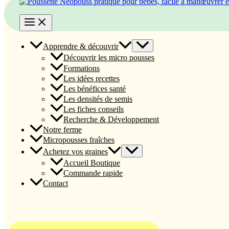
Apprendre & découvrir
Découvrir les micro pousses
Formations
Les idées recettes
Les bénéfices santé
Les densités de semis
Les fiches conseils
Recherche & Développement
Notre ferme
Micropousses fraîches
Achetez vos graines
Accueil Boutique
Commande rapide
Contact