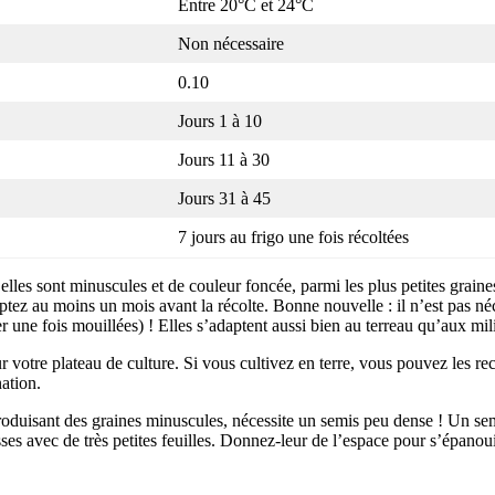
Entre 20°C et 24°C
Non nécessaire
0.10
Jours 1 à 10
Jours 11 à 30
Jours 31 à 45
7 jours au frigo une fois récoltées
elles sont minuscules et de couleur foncée, parmi les plus petites graine
tez au moins un mois avant la récolte. Bonne nouvelle : il n’est pas néc
er une fois mouillées) ! Elles s’adaptent aussi bien au terreau qu’aux m
r votre plateau de culture. Si vous cultivez en terre, vous pouvez les re
nation.
roduisant des graines minuscules, nécessite un semis peu dense ! Un sem
es avec de très petites feuilles. Donnez-leur de l’espace pour s’épanoui