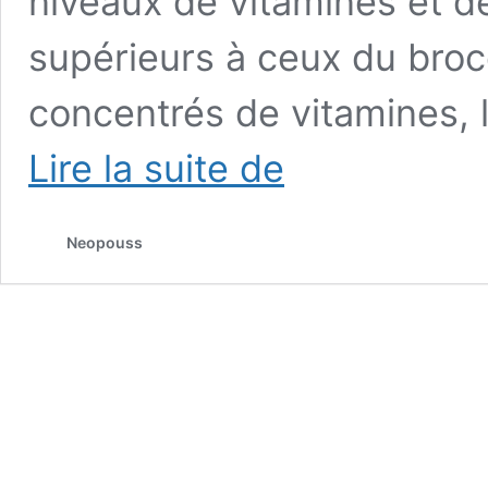
niveaux de vitamines et 
supérieurs à ceux du broc
concentrés de vitamines, 
Micro
Lire la suite de
pousses
de
brocoli
Neopouss
:
La
plus
nutritive
des
micro
pousses
!